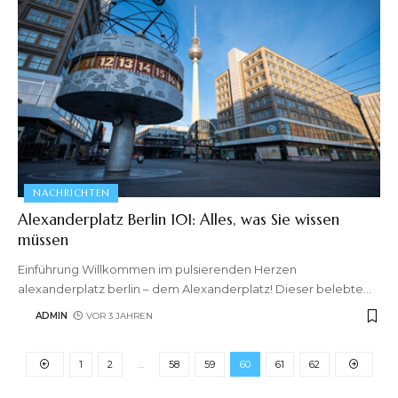
NACHRICHTEN
Alexanderplatz Berlin 101: Alles, was Sie wissen
müssen
Einführung Willkommen im pulsierenden Herzen
alexanderplatz berlin – dem Alexanderplatz! Dieser belebte
…
ADMIN
VOR 3 JAHREN
1
2
…
58
59
60
61
62