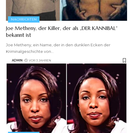
NACHRICHTEN
Joe Metheny, der Killer, der als „DER KANNIBAL“
bekannt ist
Joe Metheny, ein Name, der in den dunklen Ecken der
Kriminalgeschichte von
…
ADMIN
VOR 3 JAHREN