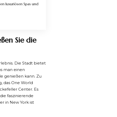
den luxuriösen Spas und
ßen Sie die
ebnis. Die Stadt bietet
us man einen
le genießen kann. Zu
g, das One World
kefeller Center. Es
die faszinierende
r in New York ist