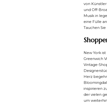
von Künstle
und Off-Broa
Musik in leg
eine Fülle a
Tauchen Sie e
Shoppen
New York ist
Greenwich Vi
Vintage-Shop
Designerstüc
Herz begehrt
Bloomingdale
inspirieren 
der vielen g
um weiterhin