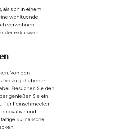
 als sich in einem
 eine wohltuende
sich verwöhnen.
er der exklusiven
den
cken. Von den
is hin zu gehobenen
abei. Besuchen Sie den
der genießen Sie ein
dt. Für Feinschmecker
e innovative und
fältige kulinarische
ecken.