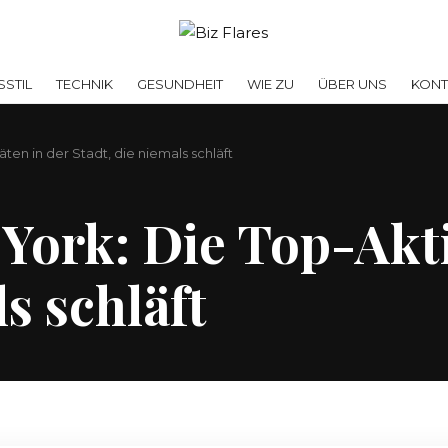
SSTIL
TECHNIK
GESUNDHEIT
WIE ZU
ÜBER UNS
KONT
ten in der Stadt, die niemals schläft
York: Die Top-Akti
s schläft