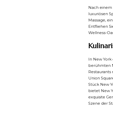
Nach einem e
luxuriösen S
Massage, ein
Entfliehen S
Wellness-Oa
Kulinar
In New York 
berühmten N
Restaurants 
Union Square
Stück New Yo
bietet New Y
exquisite Ger
Szene der S