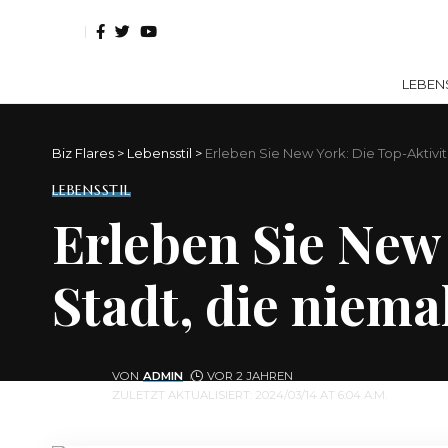
LEBEN
Biz Flares
>
Lebensstil
>
Erleben Sie New York: Die Top-Aktivitä
LEBENSSTIL
Erleben Sie New 
Stadt, die niemal
VON
ADMIN
VOR 2 JAHREN
ZULETZT AKTUALISIERT: 2024/03/14 AT 6:04 A.M.