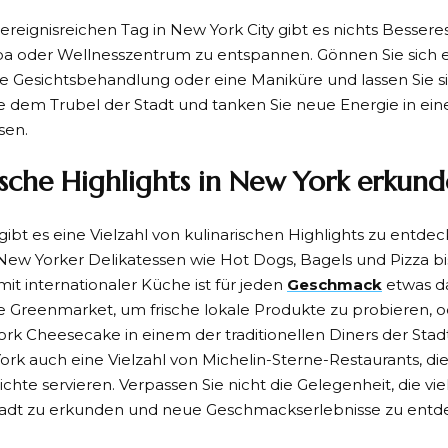
reignisreichen Tag in New York City gibt es nichts Besseres,
pa oder Wellnesszentrum zu entspannen. Gönnen Sie sich
e Gesichtsbehandlung oder eine Maniküre und lassen Sie 
ie dem Trubel der Stadt und tanken Sie neue Energie in ein
sen.
ische Highlights in New York erkun
gibt es eine Vielzahl von kulinarischen Highlights zu entde
ew Yorker Delikatessen wie Hot Dogs, Bagels und Pizza b
mit internationaler Küche ist für jeden
Geschmack
etwas d
 Greenmarket, um frische lokale Produkte zu probieren, o
rk Cheesecake in einem der traditionellen Diners der Sta
ork auch eine Vielzahl von Michelin-Sterne-Restaurants, di
ichte servieren. Verpassen Sie nicht die Gelegenheit, die viel
tadt zu erkunden und neue Geschmackserlebnisse zu entd