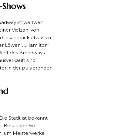
y-Shows
adway ist weltweit
iner Vielzahl von
den Geschmack etwas zu
der Löwen“, „Hamilton“
Welt des Broadways.
ausverkauft sind.
er in der pulsierenden
und
Die Stadt ist bekannt
en. Besuchen Sie
, um Meisterwerke