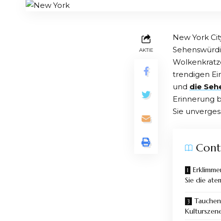
New York City
Sehenswürdi
AKTIE
Wolkenkratze
trendigen Ein
und
die Seh
Erinnerung b
Sie unverges
Cont
Erklimme
Sie die at
Tauchen 
Kulturszen