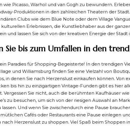
rn wie Picasso, Warhol und van Gogh zu bewundern. Erleb
dway-Produktionen in den zahlreichen Theatern der Stadt.
endären Clubs wie dem Blue Note oder dem Village Vangua
n kulturellen Erlebnissen, die Kunstliebhaber aus der ganze
in und lassen Sie sich von der kreativen Energie der Stadt i
 Sie bis zum Umfallen in den trend
 ein Paradies für Shopping-Begeisterte! In den trendigen Vi
llage und Williamsburg finden Sie eine Vielzahl von Bouti
s, in denen Sie nach Herzenslust einkaufen können. Von e
ken bis hin zu einzigartigen Vintage-Funden gibt es hier al
. Vergessen Sie nicht, auch die berühmten Kaufhäuser wie
’s zu besuchen, um sich von der riesigen Auswahl an Ma
zu lassen. Und wenn Sie zwischendurch eine Pause brauchen
emütlichen Cafés oder Restaurants eine Pause einlegen un
 nach Herzenslust zu shoppen. Viel Spaß beim Shoppen in