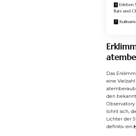
Erleben 
Bars und C
Kulinari
Erklimm
atembe
Das Erklimme
eine Vielzah
atemberauben
den bekannt
Observatory 
lohnt sich, 
Lichter der 
definitiv ein