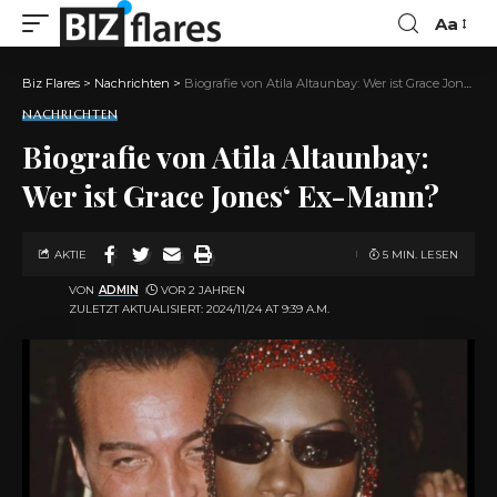
Aa
Biz Flares
>
Nachrichten
>
Biografie von Atila Altaunbay: Wer ist Grace Jones‘ Ex-Mann?
NACHRICHTEN
Biografie von Atila Altaunbay:
Wer ist Grace Jones‘ Ex-Mann?
AKTIE
5 MIN. LESEN
VON
ADMIN
VOR 2 JAHREN
ZULETZT AKTUALISIERT: 2024/11/24 AT 9:39 A.M.