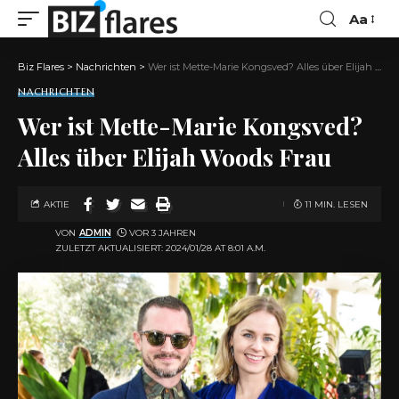
Aa
Biz Flares
>
Nachrichten
>
Wer ist Mette-Marie Kongsved? Alles über Elijah Woods Frau
NACHRICHTEN
Wer ist Mette-Marie Kongsved?
Alles über Elijah Woods Frau
AKTIE
11 MIN. LESEN
VON
ADMIN
VOR 3 JAHREN
ZULETZT AKTUALISIERT: 2024/01/28 AT 8:01 A.M.