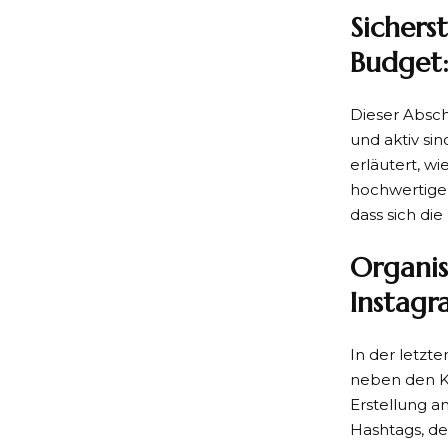
Sichers
Budget:
Dieser Abschn
und aktiv si
erläutert, wi
hochwertige F
dass sich die 
Organis
Instagr
In der letzt
neben den Ka
Erstellung a
Hashtags, d