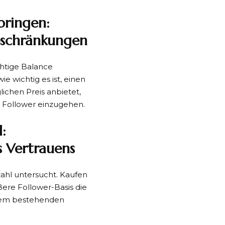
bringen:
eschränkungen
chtige Balance
ie wichtig es ist, einen
ichen Preis anbietet,
 Follower einzugehen.
:
s Vertrauens
zahl untersucht. Kaufen
ößere Follower-Basis die
hrem bestehenden