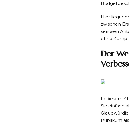
Budgetbesc
Hier liegt d
zwischen Ersc
seriösen Anb
ohne Kompro
Der Wer
Verbess
In diesem Ab
Sie einfach a
Glaubwürdigk
Publikum als