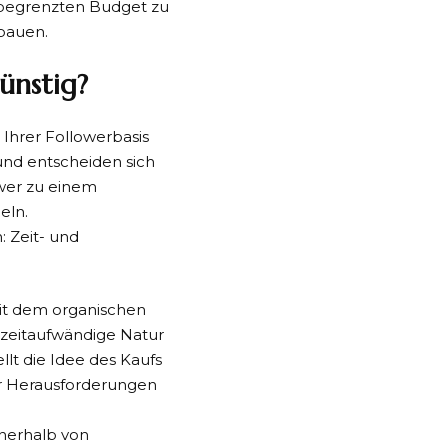
m begrenzten Budget zu
bauen.
ünstig?
hrer Followerbasis
und entscheiden sich
wer zu einem
eln.
 Zeit- und
it dem organischen
 zeitaufwändige Natur
lt die Idee des Kaufs
er Herausforderungen
nnerhalb von