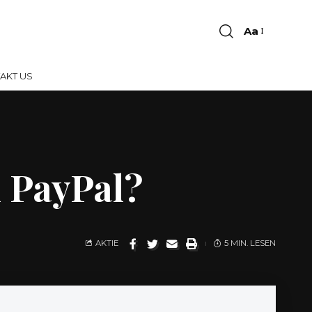
Aa
AKT US
 PayPal?
AKTIE
5 MIN. LESEN