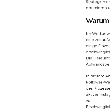
Strategien e
optimieren u
Warum a
Im Wettbewe
eine zeitauf
einige Einze
erschwinglic
Die Herausf
Aufwandsbe
In diesem A
Follower-Wac
des Prozesse
aktiver Inst
vor.
Erschwinglic