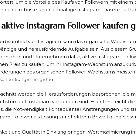
rörtert, um die Vorteile des Kaufs von Followern mit eine
nd eine robuste und nachhaltige Instagram-Präsenz aufzu
ktive Instagram Follower kaufen g
rbsumfeld von Instagram kann das organische Wachstum I
wändige und herausfordernde Aufgabe sein. Aus diesem Gr
lpersonen und Unternehmen dafür, aktive Instagram-Follo
hen Preis zu kaufen, um ihr Instagram-Wachstum anzukurb
orderungen des organischen Follower-Wachstums meistern:
schränkungen angehen
bschnitt werden die Herausforderungen besprochen, die m
hstum auf Instagram verbunden sind. Es unterstreicht die
s, die Notwendigkeit konsequenter Anstrengungen und stel
agram-Follower als Lösung zur effektiven Bewältigung dies
hkeit und Qualität in Einklang bringen: Wertmaximierung i