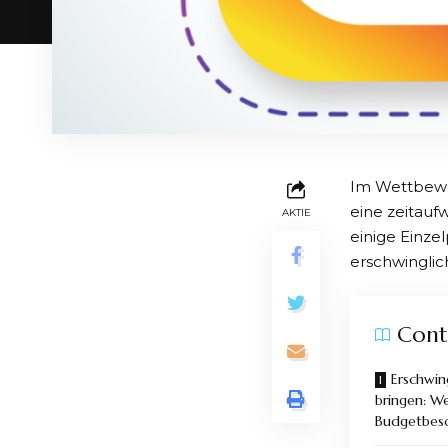
Im Wettbewe
eine zeitauf
AKTIE
einige Einze
erschwinglic
Cont
Erschwing
bringen: W
Budgetbes