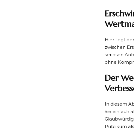
Erschwi
Wertma
Hier liegt d
zwischen Ersc
seriösen Anb
ohne Kompro
Der Wer
Verbess
In diesem Ab
Sie einfach a
Glaubwürdigk
Publikum als