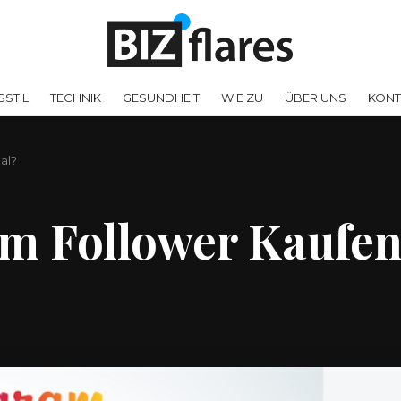
SSTIL
TECHNIK
GESUNDHEIT
WIE ZU
ÜBER UNS
KONT
al?
m Follower Kaufen