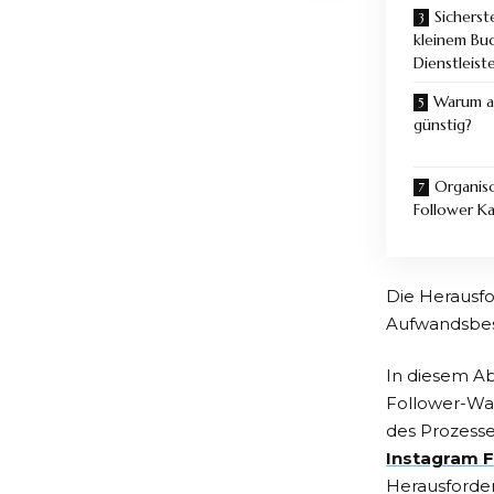
Sicherst
kleinem Bud
Dienstleist
Warum ak
günstig?
Organis
Follower K
Die Herausf
Aufwandsbe
In diesem A
Follower-Wac
des Prozesse
Instagram F
Herausforde