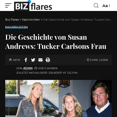
Aa
Biz Flares
>
Nachrichten
>
Die Geschichte von Susan Andrews: Tucker Carlsons Frau
NACHRICHTEN
Die Geschichte von Susan
Andrews: Tucker Carlsons Frau
AKTIE
5 MIN. LESEN
VON
ADMIN
VOR 3 JAHREN
ZULETZT AKTUALISIERT: 2024/01/07 AT 1:22 P.M.