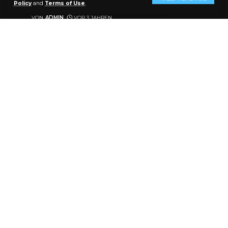
AKTIE
6 MIN. LESEN
Policy
and
Terms of Use
.
VON
ADMIN
VOR 3 JAHREN
ZULETZT AKTUALISIERT: 2024/01/07 AT 1:16 P.M.
Kara Santorelli, geboren am 22. Dezember 2004, war
eine leuchtende Persönlichkeit in der Welt der
sozialen Medien. Als aufstrebender TikTok-Star und
engagierte Oberschülerin an der Northview High
School hat sie mit ihrer fröhlichen Art viele Herzen