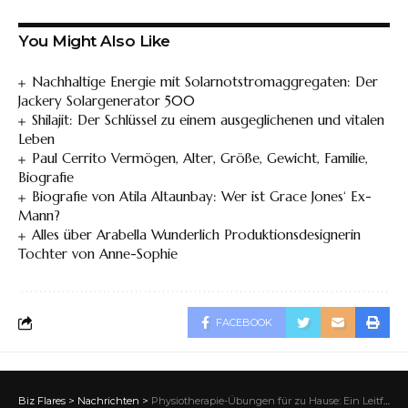
You Might Also Like
Nachhaltige Energie mit Solarnotstromaggregaten: Der
Jackery Solargenerator 500
Shilajit: Der Schlüssel zu einem ausgeglichenen und vitalen
Leben
Paul Cerrito Vermögen, Alter, Größe, Gewicht, Familie,
Biografie
Biografie von Atila Altaunbay: Wer ist Grace Jones‘ Ex-
Mann?
Alles über Arabella Wunderlich Produktionsdesignerin
Tochter von Anne-Sophie
FACEBOOK
Biz Flares
>
Nachrichten
>
Physiotherapie-Übungen für zu Hause: Ein Leitfaden für Einsteiger