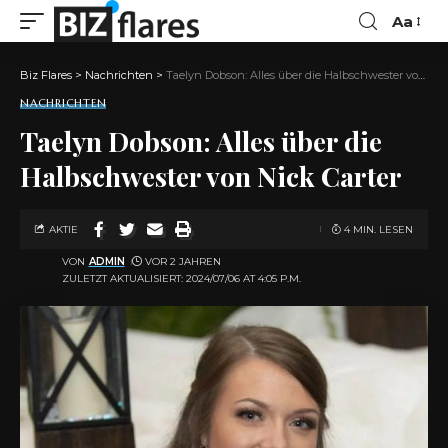
Aa
Biz Flares
>
Nachrichten
>
Taelyn Dobson: Alles über die Halbschwester von Nick Carter
NACHRICHTEN
Taelyn Dobson: Alles über die
Halbschwester von Nick Carter
AKTIE
4 MIN. LESEN
VON
ADMIN
VOR 2 JAHREN
ZULETZT AKTUALISIERT: 2024/07/06 AT 4:05 P.M.