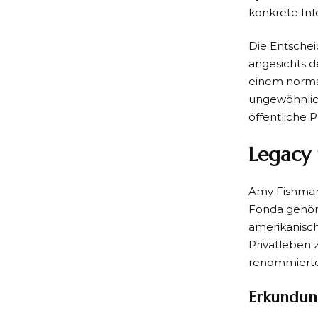
konkrete Inf
Die Entschei
angesichts d
einem normal
ungewöhnlich
öffentliche
Legacy 
Amy Fishmans
Fonda gehört
amerikanisch
Privatleben 
renommierten
Erkundun