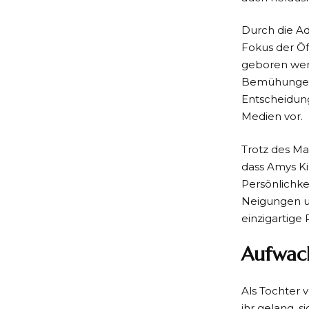
Durch die Ad
Fokus der Öf
geboren werd
Bemühungen i
Entscheidung
Medien vor.
Trotz des Ma
dass Amys Ki
Persönlichke
Neigungen u
einzigartige
Aufwac
Als Tochter 
ihr gelang, 