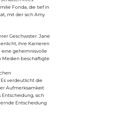
lie Fonda, die tief in
ät, mit der sich Amy
hrer Geschwister. Jane
nlicht, ihre Karrieren
b eine geheimnisvolle
en Medien beschäftigte.
ichen
s verdeutlicht die
cher Aufmerksamkeit
 Entscheidung, sich
rdernde Entscheidung