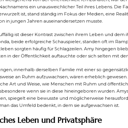
chnamens ein unausweichlicher Teil ihres Lebens. Die Fami
rwurzelt ist, stand ständig im Fokus der Medien, eine Realit
on in jungen Jahren auseinandersetzen musste.
ffällig ist dieser Kontrast zwischen ihrem Leben und dem i
nda, beide erfolgreiche Schauspieler, standen oft im Rampe
atleben sorgten häufig für Schlagzeilen. Amy hingegen blie
lten in der Öffentlichkeit auftauchte oder sich selten mit d
ngen, innerhalb derselben Familie mit einer so gegensätzl
weise an Ruhm aufzuwachsen, wären erheblich gewesen. E
iche Art und Weise, wie Menschen mit Ruhm und öffentli
besondere wenn sie in diese hineingeboren wurden. Amys
en, spiegelt eine bewusste und möglicherweise herausfo
man das Umfeld bedenkt, in dem sie aufgewachsen ist.
iches Leben und Privatsphäre