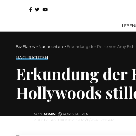
LEBEN
Biz Flares
>
Nachrichten
>
Erkundung der Reise von Amy Fishm
NACHRICHTEN
Erkundung der 
Hollywoods still
VON
ADMIN
VOR 3 JAHREN
ZULETZT AKTUALISIERT: 2023/11/26 AT 7:55 A.M.