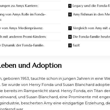
ungen zu Amys Karriere:
Legacy und die Fonda-Fa
ng von Amys Rolle im Fonda-
Amy Fishman in den Me
s:
e von Amys Medienpräsenz:
Vergleich von Amy mit 
ch mit anderen Promi-Kindern:
Die Fonda-Familie heut
e Dynamik der Fonda-Familie:
Fazit
Leben und Adoption
 geboren 1953, tauchte schon in jungen Jahren in eine We
n. Sie wurde von Henry Fonda und Susan Blanchard adoptier
die bereits im Rampenlicht stand. Henry Fonda, ein Titan d
einwand, und Susan Blanchard, eine Prominente mit enge
sindustrie, bescherten Amy eine einzigartige Erziehung, die 
ordernd war.