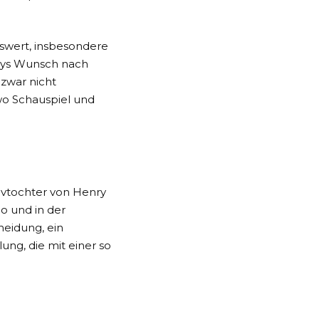
nswert, insbesondere
Amys Wunsch nach
zwar nicht
wo Schauspiel und
tivtochter von Henry
o und in der
heidung, ein
ung, die mit einer so