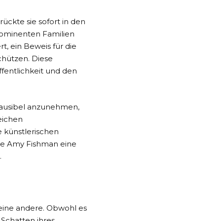
ckte sie sofort in den
prominenten Familien
, ein Beweis für die
chützen. Diese
fentlichkeit und den
plausibel anzunehmen,
eichen
e künstlerischen
ie Amy Fishman eine
.
eine andere. Obwohl es
 Schatten ihres