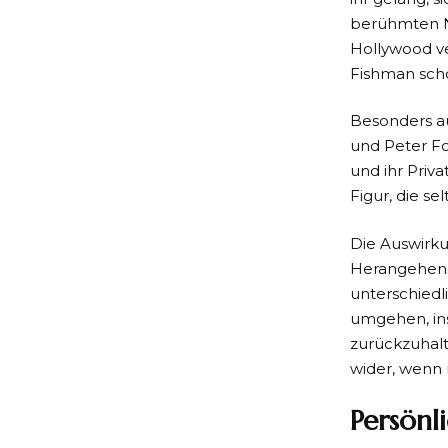
berühmten Na
Hollywood ve
Fishman sch
Besonders au
und Peter Fo
und ihr Priv
Figur, die se
Die Auswirku
Herangehens
unterschiedl
umgehen, ins
zurückzuhalt
wider, wenn 
Persönl