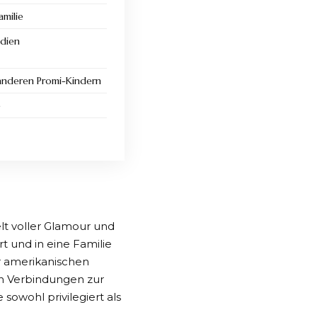
milie
dien
anderen Promi-Kindern
e
lt voller Glamour und
t und in eine Familie
er amerikanischen
n Verbindungen zur
sowohl privilegiert als