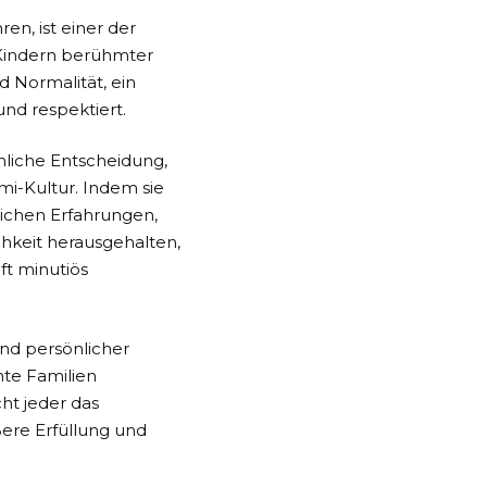
en, ist einer der
 Kindern berühmter
d Normalität, ein
und respektiert.
önliche Entscheidung,
mi-Kultur. Indem sie
lichen Erfahrungen,
chkeit herausgehalten,
ft minutiös
und persönlicher
nte Familien
ht jeder das
ere Erfüllung und