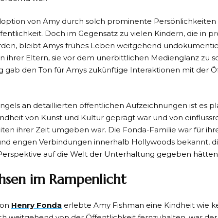
option von Amy durch solch prominente Persönlichkeiten rü
fentlichkeit. Doch im Gegensatz zu vielen Kindern, die in 
en, bleibt Amys frühes Leben weitgehend undokumentiert
hrer Eltern, sie vor dem unerbittlichen Medienglanz zu s
 gab den Ton für Amys zukünftige Interaktionen mit der Öf
ngels an detaillierten öffentlichen Aufzeichnungen ist es 
ndheit von Kunst und Kultur geprägt war und von einflussr
iten ihrer Zeit umgeben war. Die Fonda-Familie war für ihr
nd engen Verbindungen innerhalb Hollywoods bekannt, d
 Perspektive auf die Welt der Unterhaltung gegeben hätten
hsen im Rampenlicht
von
Henry Fonda
erlebte Amy Fishman eine Kindheit wie k
sich weitgehend von der Öffentlichkeit fernzuhalten, war der