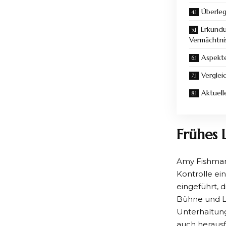
Überleg
Erkundu
Vermächtni
Aspekt
Verglei
Aktuell
Frühes 
Amy Fishman,
Kontrolle ei
eingeführt, 
Bühne und L
Unterhaltung
auch herausf