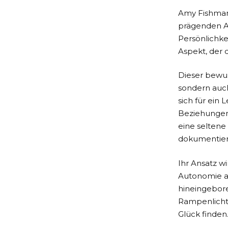
Amy Fishmans
prägenden A
Persönlichke
Aspekt, der 
Dieser bewus
sondern auch
sich für ein
Beziehungen 
eine seltene
dokumentiert
Ihr Ansatz w
Autonomie au
hineingebore
Rampenlicht
Glück finden