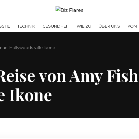
SSTIL
TECHNIK
GESUNDHEIT
WIE ZU
ÜBER UNS
KONT
an: Hollywoods stille Ikone
Reise von Amy Fis
e Ikone