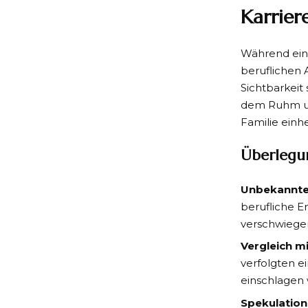
Karrier
Während ein 
beruflichen 
Sichtbarkeit
dem Ruhm und
Familie einh
Überlegu
Unbekannte
berufliche E
verschwiege
Vergleich m
verfolgten e
einschlagen 
Spekulation 