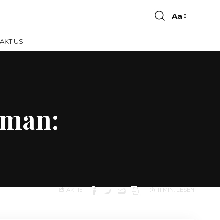
Aa
AKT US
hman:
AKTIE
11 MIN. LESEN