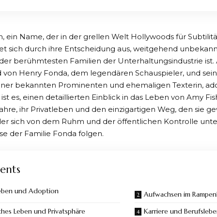
 ein Name, der in der grellen Welt Hollywoods für Subtilit
net sich durch ihre Entscheidung aus, weitgehend unbekann
er der berühmtesten Familien der Unterhaltungsindustrie is
von Henry Fonda, dem legendären Schauspieler, und seine
iner bekannten Prominenten und ehemaligen Texterin, adopt
 ist es, einen detaillierten Einblick in das Leben von Amy 
ahre, ihr Privatleben und den einzigartigen Weg, den sie ge
der sich von dem Ruhm und der öffentlichen Kontrolle unte
e der Familie Fonda folgen.
ents
eben und Adoption
Aufwachsen im Rampenl
ches Leben und Privatsphäre
Karriere und Berufsleb