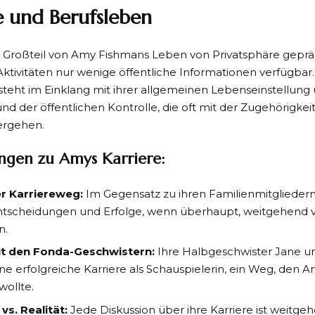
e und Berufsleben
Großteil von Amy Fishmans Leben von Privatsphäre geprägt 
Aktivitäten nur wenige öffentliche Informationen verfügbar
 steht im Einklang mit ihrer allgemeinen Lebenseinstellung u
 der öffentlichen Kontrolle, die oft mit der Zugehörigkeit
ergehen.
ngen zu Amys Karriere:
r Karriereweg:
Im Gegensatz zu ihren Familienmitgliede
ntscheidungen und Erfolge, wenn überhaupt, weitgehend vo
n.
it den Fonda-Geschwistern:
Ihre Halbgeschwister Jane u
ine erfolgreiche Karriere als Schauspielerin, ein Weg, den 
wollte.
vs. Realität:
Jede Diskussion über ihre Karriere ist weitgeh