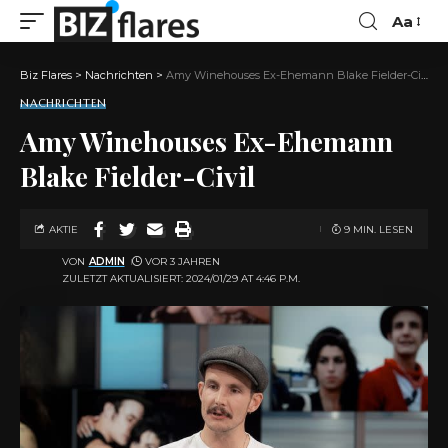
Aa
Biz Flares
>
Nachrichten
>
Amy Winehouses Ex-Ehemann Blake Fielder-Civil
NACHRICHTEN
Amy Winehouses Ex-Ehemann
Blake Fielder-Civil
AKTIE
9 MIN. LESEN
VON
ADMIN
VOR 3 JAHREN
ZULETZT AKTUALISIERT: 2024/01/29 AT 4:46 P.M.