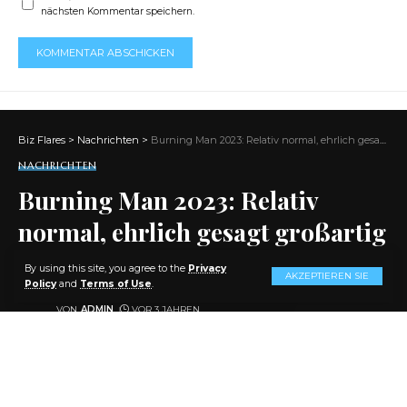
nächsten Kommentar speichern.
Biz Flares
>
Nachrichten
>
Burning Man 2023: Relativ normal, ehrlich gesagt großartig
NACHRICHTEN
Burning Man 2023: Relativ
normal, ehrlich gesagt großartig
By using this site, you agree to the
Privacy
AKZEPTIEREN SIE
AKTIE
9 MIN. LESEN
Policy
and
Terms of Use
.
VON
ADMIN
VOR 3 JAHREN
ZULETZT AKTUALISIERT: 2024/01/29 AT 4:42 P.M.