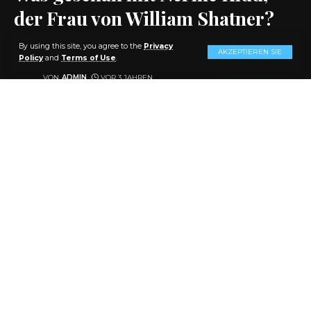
der Frau von William Shatner?
By using this site, you agree to the
Privacy
AKZEPTIEREN SIE
AKTIE
10 MIN. LESEN
Policy
and
Terms of Use
.
VON
ADMIN
VOR 3 JAHREN
ZULETZT AKTUALISIERT: 2024/02/06 AT 4:12 A.M.