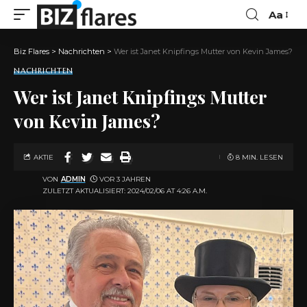
Aa
Biz Flares
>
Nachrichten
>
Wer ist Janet Knipfings Mutter von Kevin James?
NACHRICHTEN
Wer ist Janet Knipfings Mutter
von Kevin James?
AKTIE
8 MIN. LESEN
VON
ADMIN
VOR 3 JAHREN
ZULETZT AKTUALISIERT: 2024/02/06 AT 4:26 A.M.