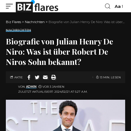
Aa
Biz Flares
>
Nachrichten
>
Biografie von Julian Henry De Niro: Was ist über Robert De Niros Sohn bekannt?
NACHRICHTEN
Biografie von Julian Henry De
Niro: Was ist über Robert De
Niros Sohn bekannt?
AKTIE
13 MIN. LESEN
VON
ADMIN
VOR 3 JAHREN
ZULETZT AKTUALISIERT: 2024/02/21 AT 5:27 A.M.