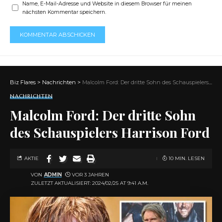
Name, E-Mail-Adresse und Website in diesem Browser für meinen
nächsten Kommentar speichern.
Biz Flares
>
Nachrichten
>
Malcolm Ford: Der dritte Sohn des Schauspielers Harrison Ford
NACHRICHTEN
Malcolm Ford: Der dritte Sohn
des Schauspielers Harrison Ford
AKTIE
10 MIN. LESEN
VON
ADMIN
VOR 3 JAHREN
ZULETZT AKTUALISIERT: 2024/02/25 AT 9:41 A.M.