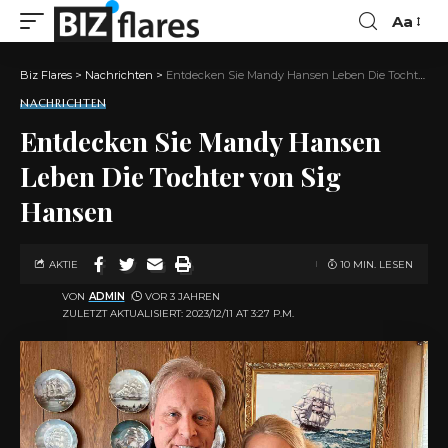
Aa
Biz Flares
>
Nachrichten
>
Entdecken Sie Mandy Hansen Leben Die Tochter von Sig Hansen
NACHRICHTEN
Entdecken Sie Mandy Hansen
Leben Die Tochter von Sig
Hansen
AKTIE
10 MIN. LESEN
VON
ADMIN
VOR 3 JAHREN
ZULETZT AKTUALISIERT: 2023/12/11 AT 3:27 P.M.