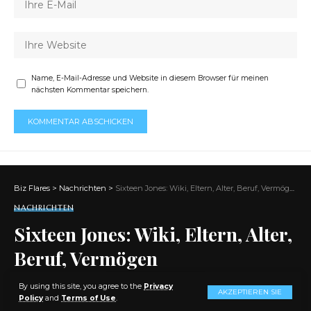
Name, E-Mail-Adresse und Website in diesem Browser für meinen
nächsten Kommentar speichern.
Biz Flares
>
Nachrichten
>
Sixteen Jones: Wiki, Eltern, Alter, Beruf, Vermögen
NACHRICHTEN
Sixteen Jones: Wiki, Eltern, Alter,
Beruf, Vermögen
By using this site, you agree to the
Privacy
AKZEPTIEREN SIE
AKTIE
7 MIN. LESEN
Policy
and
Terms of Use
.