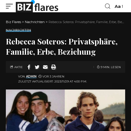
Aa
Biz Flares
>
Nachrichten
>
Rebecca Soteros: Privatsphäre, Familie, Erbe, Beziehung
NACHRICHTEN
Rebecca Soteros: Privatsphäre,
Familie, Erbe, Beziehung
AKTIE
9 MIN. LESEN
VON
ADMIN
VOR 3 JAHREN
ZULETZT AKTUALISIERT: 2023/11/29 AT 4:00 P.M.