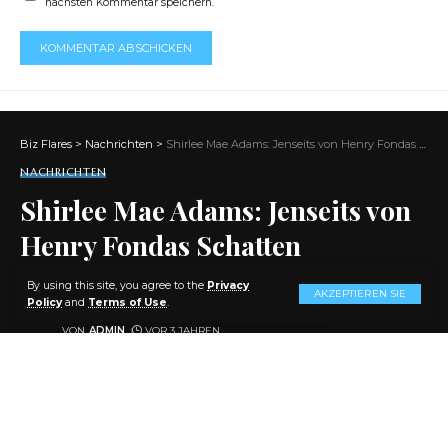
nächsten Kommentar speichern.
Biz Flares
>
Nachrichten
>
Shirlee Mae Adams: Jenseits von Henry Fondas Schatten
NACHRICHTEN
Shirlee Mae Adams: Jenseits von
Henry Fondas Schatten
By using this site, you agree to the
Privacy
AKZEPTIEREN SIE
AKTIE
10 MIN. LESEN
Policy
and
Terms of Use
.
VON
ADMIN
VOR 3 JAHREN
ZULETZT AKTUALISIERT: 2023/11/28 AT 4:27 P.M.