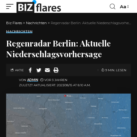
Aa
Biz Flares
>
Nachrichten
>
Regenradar Berlin: Aktuelle Niederschlagsvorhersage
NACHRICHTEN
Regenradar Berlin: Aktuelle
Niederschlagsvorhersage
AKTIE
9 MIN. LESEN
VON
ADMIN
VOR 3 JAHREN
ZULETZT AKTUALISIERT: 2023/08/15 AT 8:10 A.M.