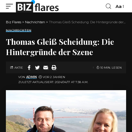
Aa
Biz Flares
>
Nachrichten
>
Thomas Gleiß Scheidung: Die Hintergründe der Szene
NACHRICHTEN
Thomas Gleiß Scheidung: Die
Hintergründe der Szene
AKTIE
10 MIN. LESEN
VON
ADMIN
VOR 2 JAHREN
ZULETZT AKTUALISIERT: 2024/04/17 AT 7:38 A.M.