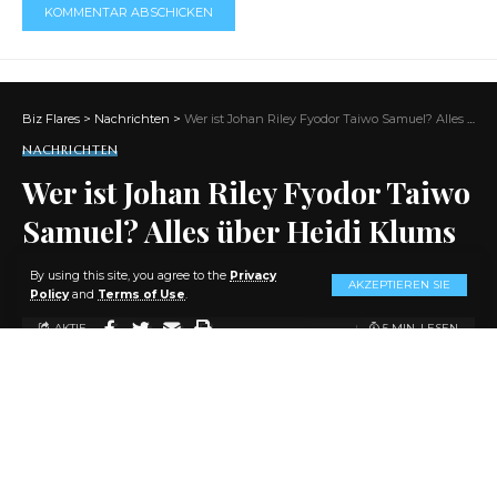
Biz Flares
>
Nachrichten
>
Wer ist Johan Riley Fyodor Taiwo Samuel? Alles über Heidi Klums Sohn
NACHRICHTEN
Wer ist Johan Riley Fyodor Taiwo
Samuel? Alles über Heidi Klums
Sohn
By using this site, you agree to the
Privacy
AKZEPTIEREN SIE
Policy
and
Terms of Use
.
AKTIE
5 MIN. LESEN
VON
ADMIN
VOR 2 JAHREN
ZULETZT AKTUALISIERT: 2024/04/02 AT 3:54 P.M.