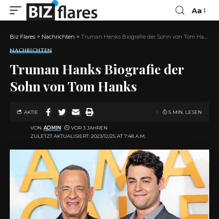
Aa
Biz Flares
>
Nachrichten
>
Truman Hanks Biografie der Sohn von Tom Hanks
NACHRICHTEN
Truman Hanks Biografie der
Sohn von Tom Hanks
AKTIE
5 MIN. LESEN
VON
ADMIN
VOR 3 JAHREN
ZULETZT AKTUALISIERT: 2023/12/25 AT 7:48 A.M.