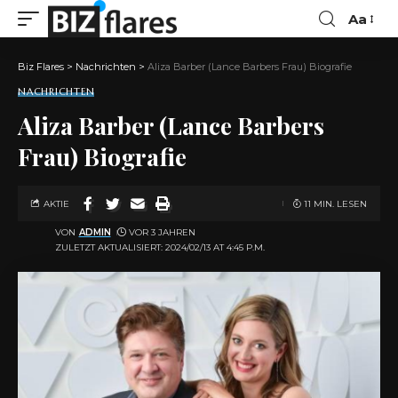
Aa
Biz Flares
>
Nachrichten
>
Aliza Barber (Lance Barbers Frau) Biografie
NACHRICHTEN
Aliza Barber (Lance Barbers
Frau) Biografie
AKTIE
11 MIN. LESEN
VON
ADMIN
VOR 3 JAHREN
ZULETZT AKTUALISIERT: 2024/02/13 AT 4:45 P.M.