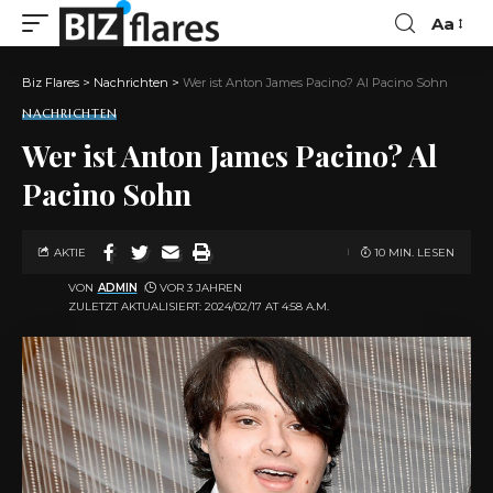
Aa
Biz Flares
>
Nachrichten
>
Wer ist Anton James Pacino? Al Pacino Sohn
NACHRICHTEN
Wer ist Anton James Pacino? Al
Pacino Sohn
AKTIE
10 MIN. LESEN
VON
ADMIN
VOR 3 JAHREN
ZULETZT AKTUALISIERT: 2024/02/17 AT 4:58 A.M.