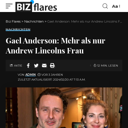
Aa
Biz Flares
>
Nachrichten
>
Gael Anderson: Mehr als nur Andrew Lincolns Frau
NACHRICHTEN
Gael Anderson: Mehr als nur
Andrew Lincolns Frau
AKTIE
12 MIN. LESEN
VON
ADMIN
VOR 3 JAHREN
ZULETZT AKTUALISIERT: 2024/02/20 AT 7:13 A.M.