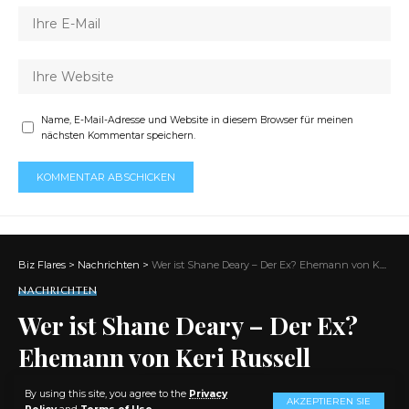
Name, E-Mail-Adresse und Website in diesem Browser für meinen
nächsten Kommentar speichern.
Biz Flares
>
Nachrichten
>
Wer ist Shane Deary – Der Ex? Ehemann von Keri Russell
NACHRICHTEN
Wer ist Shane Deary – Der Ex?
Ehemann von Keri Russell
By using this site, you agree to the
Privacy
AKZEPTIEREN SIE
AKTIE
9 MIN. LESEN