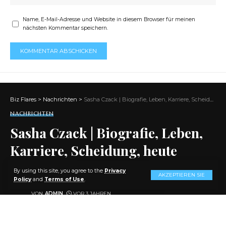
Name, E-Mail-Adresse und Website in diesem Browser für meinen
nächsten Kommentar speichern.
Biz Flares
>
Nachrichten
>
Sasha Czack | Biografie, Leben, Karriere, Scheidung, heute
NACHRICHTEN
Sasha Czack | Biografie, Leben,
Karriere, Scheidung, heute
By using this site, you agree to the
Privacy
AKZEPTIEREN SIE
AKTIE
11 MIN. LESEN
Policy
and
Terms of Use
.
VON
ADMIN
VOR 3 JAHREN
ZULETZT AKTUALISIERT: 2024/02/26 AT 6:43 A.M.