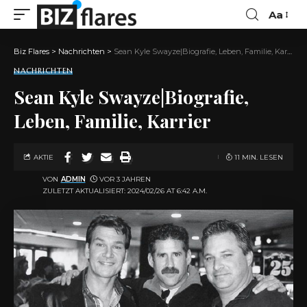
Aa
Biz Flares
>
Nachrichten
>
Sean Kyle Swayze|Biografie, Leben, Familie, Karrier
NACHRICHTEN
Sean Kyle Swayze|Biografie,
Leben, Familie, Karrier
AKTIE
11 MIN. LESEN
VON
ADMIN
VOR 3 JAHREN
ZULETZT AKTUALISIERT: 2024/02/26 AT 6:42 A.M.